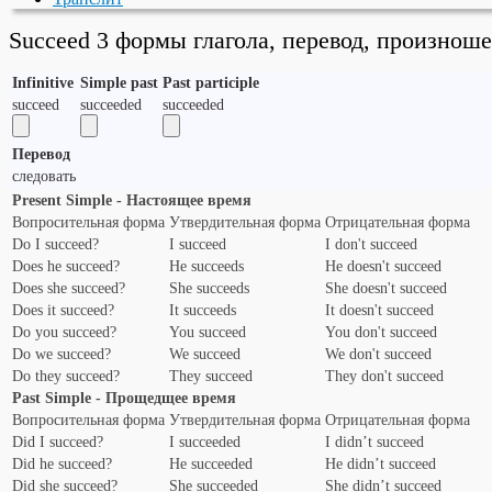
Succeed 3 формы глагола, перевод, произнош
Infinitive
Simple past
Past participle
succeed
succeeded
succeeded
Перевод
следовать
Present Simple - Настоящее время
Вопросительная форма
Утвердительная форма
Отрицательная форма
Do I succeed?
I succeed
I don't succeed
Does he succeed?
He succeeds
He doesn't succeed
Does she succeed?
She succeeds
She doesn't succeed
Does it succeed?
It succeeds
It doesn't succeed
Do you succeed?
You succeed
You don't succeed
Do we succeed?
We succeed
We don't succeed
Do they succeed?
They succeed
They don't succeed
Past Simple - Прощедщее время
Вопросительная форма
Утвердительная форма
Отрицательная форма
Did I succeed?
I succeeded
I didn’t succeed
Did he succeed?
He succeeded
He didn’t succeed
Did she succeed?
She succeeded
She didn’t succeed