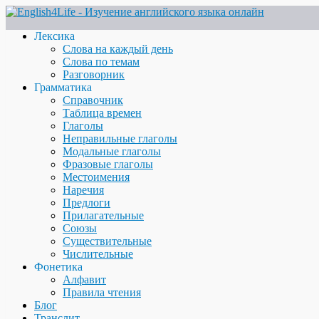
Лексика
Слова на каждый день
Слова по темам
Разговорник
Грамматика
Справочник
Таблица времен
Глаголы
Неправильные глаголы
Модальные глаголы
Фразовые глаголы
Местоимения
Наречия
Предлоги
Прилагательные
Союзы
Существительные
Числительные
Фонетика
Алфавит
Правила чтения
Блог
Транслит