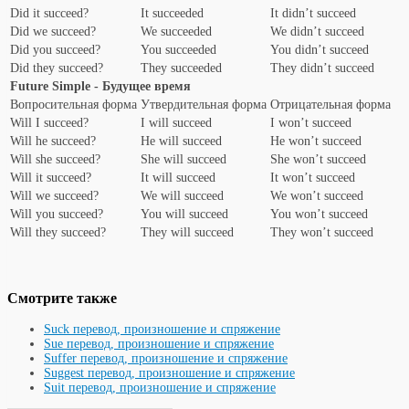
Did it succeed?
It succeeded
It didn’t succeed
Did we succeed?
We succeeded
We didn’t succeed
Did you succeed?
You succeeded
You didn’t succeed
Did they succeed?
They succeeded
They didn’t succeed
Future Simple - Будущее время
Вопросительная форма
Утвердительная форма
Отрицательная форма
Will I succeed?
I will succeed
I won’t succeed
Will he succeed?
He will succeed
He won’t succeed
Will she succeed?
She will succeed
She won’t succeed
Will it succeed?
It will succeed
It won’t succeed
Will we succeed?
We will succeed
We won’t succeed
Will you succeed?
You will succeed
You won’t succeed
Will they succeed?
They will succeed
They won’t succeed
Смотрите также
Suck перевод, произношение и спряжение
Sue перевод, произношение и спряжение
Suffer перевод, произношение и спряжение
Suggest перевод, произношение и спряжение
Suit перевод, произношение и спряжение