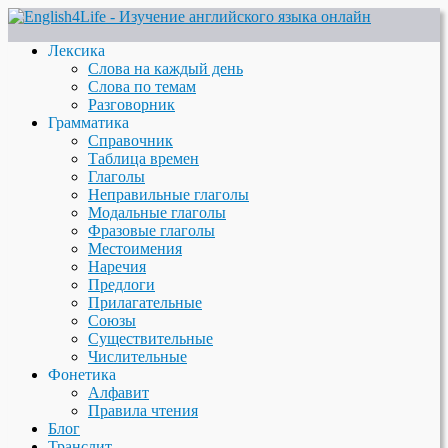
Лексика
Слова на каждый день
Слова по темам
Разговорник
Грамматика
Справочник
Таблица времен
Глаголы
Неправильные глаголы
Модальные глаголы
Фразовые глаголы
Местоимения
Наречия
Предлоги
Прилагательные
Союзы
Существительные
Числительные
Фонетика
Алфавит
Правила чтения
Блог
Транслит