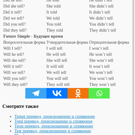
Did he tell?
He told
He didn’t tell
Did she tell?
She told
She didn’t tell
Did it tell?
It told
It didn’t tell
Did we tell?
We told
We didn’t tell
Did you tell?
You told
You didn’t tell
Did they tell?
They told
They didn’t tell
Future Simple - Будущее время
Вопросительная форма
Утвердительная форма
Отрицательная форма
Will I tell?
I will tell
I won’t tell
Will he tell?
He will tell
He won’t tell
Will she tell?
She will tell
She won’t tell
Will it tell?
It will tell
It won’t tell
Will we tell?
We will tell
We won’t tell
Will you tell?
You will tell
You won’t tell
Will they tell?
They will tell
They won’t tell
Смотрите также
Tempt перевод, произношение и спряжение
Tend перевод, произношение и спряжение
Term перевод, произношение и спряжение
Test перевод, произношение и спряжение