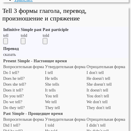
Tell 3 формы глагола, перевод,
произношение и спряжение
Infinitive
Simple past
Past participle
tell
told
told
Перевод
сказать
Present Simple - Настоящее время
Вопросительная форма
Утвердительная форма
Отрицательная форма
Do I tell?
I tell
I don't tell
Does he tell?
He tells
He doesn't tell
Does she tell?
She tells
She doesn't tell
Does it tell?
It tells
It doesn't tell
Do you tell?
You tell
You don't tell
Do we tell?
We tell
We don't tell
Do they tell?
They tell
They don't tell
Past Simple - Прощедщее время
Вопросительная форма
Утвердительная форма
Отрицательная форма
Did I tell?
I told
I didn’t tell