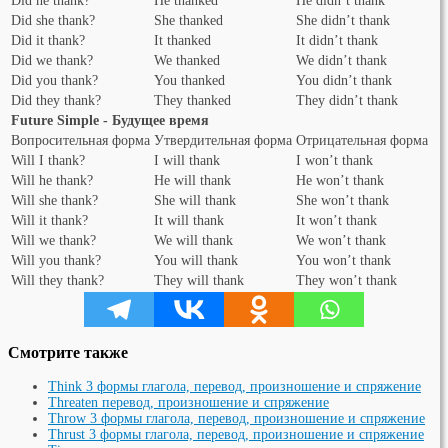
Did he thank?
He thanked
He didn’t thank
Did she thank?
She thanked
She didn’t thank
Did it thank?
It thanked
It didn’t thank
Did we thank?
We thanked
We didn’t thank
Did you thank?
You thanked
You didn’t thank
Did they thank?
They thanked
They didn’t thank
Future Simple - Будущее время
Вопросительная форма
Утвердительная форма
Отрицательная форма
Will I thank?
I will thank
I won’t thank
Will he thank?
He will thank
He won’t thank
Will she thank?
She will thank
She won’t thank
Will it thank?
It will thank
It won’t thank
Will we thank?
We will thank
We won’t thank
Will you thank?
You will thank
You won’t thank
Will they thank?
They will thank
They won’t thank
Смотрите также
Think 3 формы глагола, перевод, произношение и спряжение
Threaten перевод, произношение и спряжение
Throw 3 формы глагола, перевод, произношение и спряжение
Thrust 3 формы глагола, перевод, произношение и спряжение