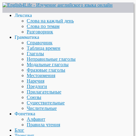
Лексика
Слова на каждый день
Слова по темам
Разговорник
Грамматика
Справочник
Таблица времен
Глаголы
Неправильные глаголы
Модальные глаголы
Фразовые глаголы
Местоимения
Наречия
Предлоги
Прилагательные
Союзы
Существительные
Числительные
Фонетика
Алфавит
Правила чтения
Блог
Транслит