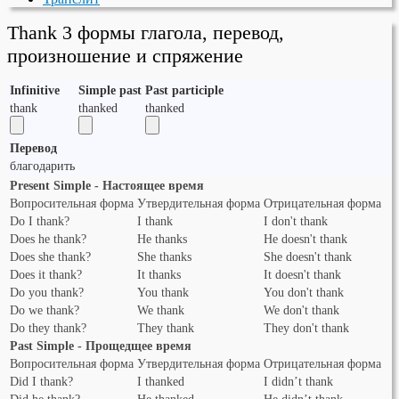
Thank 3 формы глагола, перевод,
произношение и спряжение
Infinitive
Simple past
Past participle
thank
thanked
thanked
Перевод
благодарить
Present Simple - Настоящее время
Вопросительная форма
Утвердительная форма
Отрицательная форма
Do I thank?
I thank
I don't thank
Does he thank?
He thanks
He doesn't thank
Does she thank?
She thanks
She doesn't thank
Does it thank?
It thanks
It doesn't thank
Do you thank?
You thank
You don't thank
Do we thank?
We thank
We don't thank
Do they thank?
They thank
They don't thank
Past Simple - Прощедщее время
Вопросительная форма
Утвердительная форма
Отрицательная форма
Did I thank?
I thanked
I didn’t thank