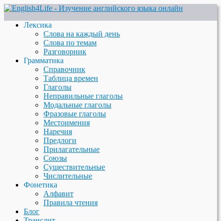
Лексика
Слова на каждый день
Слова по темам
Разговорник
Грамматика
Справочник
Таблица времен
Глаголы
Неправильные глаголы
Модальные глаголы
Фразовые глаголы
Местоимения
Наречия
Предлоги
Прилагательные
Союзы
Существительные
Числительные
Фонетика
Алфавит
Правила чтения
Блог
Транслит