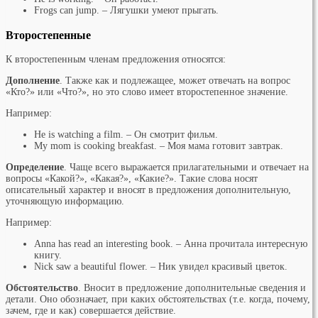
Frogs can jump. – Лягушки умеют прыгать.
Второстепенные
К второстепенным членам предложения относятся:
Дополнение
. Также как и подлежащее, может отвечать на вопрос
«Кто?» или «Что?», но это слово имеет второстепенное значение.
Например:
He is watching a film. – Он смотрит фильм.
My mom is cooking breakfast. – Моя мама готовит завтрак.
Определение
. Чаще всего выражается прилагательными и отвечает на
вопросы «Какой?», «Какая?», «Какие?». Такие слова носят
описательный характер и вносят в предложения дополнительную,
уточняющую информацию.
Например:
Anna has read an interesting book. – Анна прочитала интересную
книгу.
Nick saw a beautiful flower. – Ник увидел красивый цветок.
Обстоятельство
. Вносит в предложение дополнительные сведения и
детали. Оно обозначает, при каких обстоятельствах (т.е. когда, почему,
зачем, где и как) совершается действие.