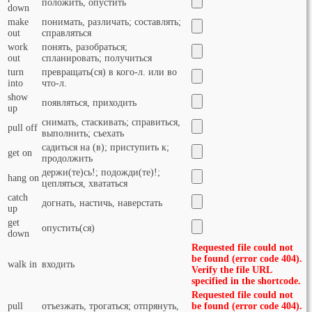
положить, опустить
down
make
понимать, различать; составлять;
out
справляться
work
понять, разобраться;
out
спланировать; получиться
turn
превращать(ся) в кого-л. или во
into
что-л.
show
появляться, приходить
up
снимать, стаскивать; справиться,
pull off
выполнить; съехать
садиться на (в); приступить к;
get on
продолжить
держи(те)сь!; подожди(те)!;
hang on
цепляться, хвататься
catch
догнать, настичь, наверстать
up
get
опустить(ся)
down
Requested file could not
be found (error code 404).
walk in
входить
Verify the file URL
specified in the shortcode.
Requested file could not
pull
отъезжать, трогаться; отпрянуть,
be found (error code 404).