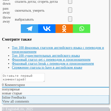
спалить дотла; сгореть дотла
down
pass
скончаться, умереть
away
throw
выбрасывать
away
Смотрите также
Топ 100 фразовых глаголов английского языка с переводом и
произношением
Топ 100 существительных английского языка
Фразовый глагол get с переводом и произношением
Фразовый глагол break с переводом и произношением
Спряжение глагола to have в английском языке
0
Комментарии
популярные
новые
старые
Inline Feedbacks
View all comments
© English4Life, 2025