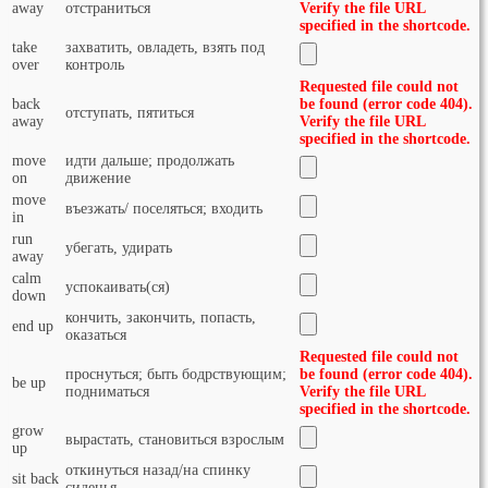
away
отстраниться
Verify the file URL
specified in the shortcode.
take
захватить, овладеть, взять под
over
контроль
Requested file could not
back
be found (error code 404).
отступать, пятиться
away
Verify the file URL
specified in the shortcode.
move
идти дальше; продолжать
on
движение
move
въезжать/ поселяться; входить
in
run
убегать, удирать
away
calm
успокаивать(ся)
down
кончить, закончить, попасть,
end up
оказаться
Requested file could not
проснуться; быть бодрствующим;
be found (error code 404).
be up
подниматься
Verify the file URL
specified in the shortcode.
grow
вырастать, становиться взрослым
up
откинуться назад/на спинку
sit back
сиденья