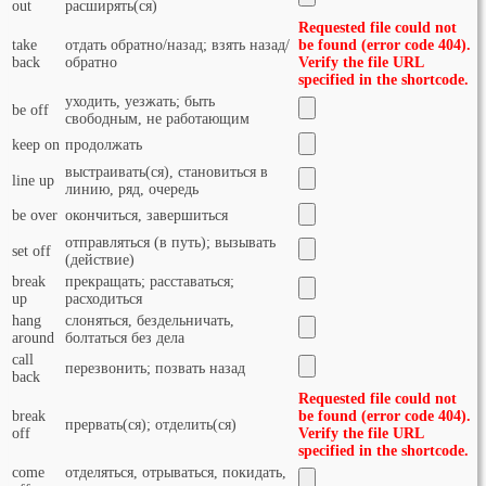
out
расширять(ся)
Requested file could not
take
отдать обратно/назад; взять назад/
be found (error code 404).
back
обратно
Verify the file URL
specified in the shortcode.
уходить, уезжать; быть
be off
свободным, не работающим
keep on
продолжать
выстраивать(ся), становиться в
line up
линию, ряд, очередь
be over
окончиться, завершиться
отправляться (в путь); вызывать
set off
(действие)
break
прекращать; расставаться;
up
расходиться
hang
слоняться, бездельничать,
around
болтаться без дела
call
перезвонить; позвать назад
back
Requested file could not
break
be found (error code 404).
прервать(ся); отделить(ся)
off
Verify the file URL
specified in the shortcode.
come
отделяться, отрываться, покидать,