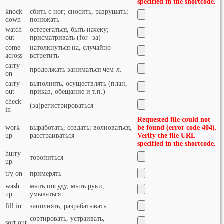
specified in the shortcode.
knock
сбить с ног; сносить, разрушать;
down
понижать
watch
остерегаться, быть начеку;
out
присматривать (for- за)
come
натолкнуться на, случайно
across
встретить
carry
продолжать заниматься чем-л.
on
carry
выполнять, осуществлять (план,
out
приказ, обещание и т.п.)
check
(за)регистрироваться
in
Requested file could not
work
выработать, создать; волноваться,
be found (error code 404).
up
расстраиваться
Verify the file URL
specified in the shortcode.
hurry
торопиться
up
try on
примерять
wash
мыть посуду, мыть руки,
up
умываться
fill in
заполнять; разрабатывать
сортировать, устраивать,
sort out