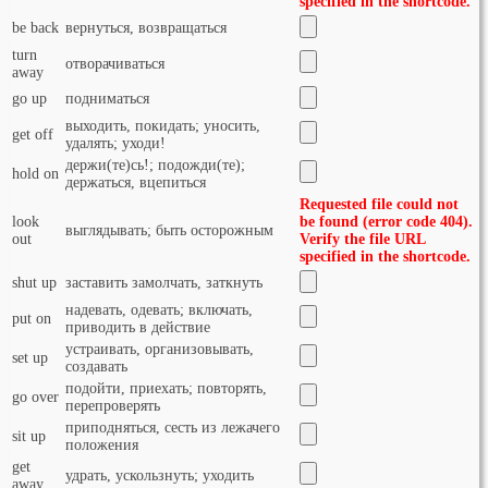
specified in the shortcode.
be back
вернуться, возвращаться
turn
отворачиваться
away
go up
подниматься
выходить, покидать; уносить,
get off
удалять; уходи!
держи(те)сь!; подожди(те);
hold on
держаться, вцепиться
Requested file could not
look
be found (error code 404).
выглядывать; быть осторожным
out
Verify the file URL
specified in the shortcode.
shut up
заставить замолчать, заткнуть
надевать, одевать; включать,
put on
приводить в действие
устраивать, организовывать,
set up
создавать
подойти, приехать; повторять,
go over
перепроверять
приподняться, сесть из лежачего
sit up
положения
get
удрать, ускользнуть; уходить
away