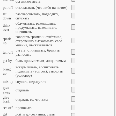
организовывать
put off
откладывать (что-либо на потом)
let
разочаровывать, подводить,
down
спускать
oбдумывать, размышлять,
think
продумывать, взвешивать,
over
оценивать
говорить громко и отчётливо;
speak
откровенно высказывать своё
up
мнение, высказываться
ругать; отчитывать, бранить,
tell off
разносить
get by
быть приемлемым, допустимым
вскармливать, воспитывать;
bring
поднимать (вопрос); заводить
up
(разговор)
mix up
спутать, перепутать
give
отдавать
away
give
отдавать то, что взял
back
see off
провожать
get
дойти до сознания, стать