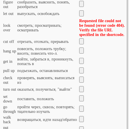
figure
сообразить, выяснить, понять,
out
разобраться
let out
выпускать, освобождать
Requested file could not
look
смотреть; просматривать;
be found (error code 404).
over
осматривать
Verify the file URL
specified in the shortcode.
cut off
отрезать, отсекать; прерывать
повесить, положить трубку;
hang up
висеть; повесить что-л.
войти, забраться в, проникнуть,
get in
попасть в
pull up
подъезжать, останавливаться
check
проверять, выяснять; выписаться
out
из
turn out
оказаться, получиться, "выйти"
set
поставить, положить
down
go
пройти через, сквозь; повторять;
through
тщательно изучать
walk
возвращаться, идти назад/обратно
back
put