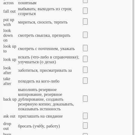
across
понятным
выбывать; выходить из строя;
fall out
ссориться
put up
мириться, сносить, терпеть
with
look
down
смотреть свысока, презирать
on
look up
смотреть с почтением, уважать
to
искать (что-либо в справочнике);
look up
улучшаться (о делах)
look
заботиться, присматривать за
after
take
походить на кого-либо
after
выполнять резервное
копирование, резервное
back up
дублирование, создавать
резервную копию; доказывать,
показывать истинность
ask out
приглашать на свидание
drop
бросать (учёбу, работу)
out
burn