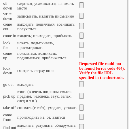
sit
садиться, усаживаться, занимать
down
место
write
записывать, излагать письменно
down
come
выходить; появляться, возникать;
out
получаться
come in
входить; приходить, прибывать
look
искать, подыскивать,
for
присматривать
come
появляться, возникать;
up
подниматься, приближаться
Requested file could not
look
be found (error code 404).
смотреть сверху вниз
down
Verify the file URL
specified in the shortcode.
go out
выходить
взять (в очень широком смысле:
pick up
предмет, человека, звук, запах,
след и т.п.)
take off
снимать (с себя); уходить, уезжать
come
происходить из, от, взяться
from
выяснить, разузнать, обнаружить,
find out