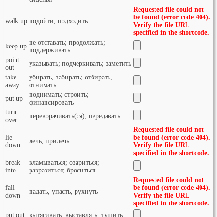
Requested file could not
be found (error code 404).
walk up
подойти, подходить
Verify the file URL
specified in the shortcode.
не отставать; продолжать;
keep up
поддерживать
point
указывать; подчеркивать; заметить
out
take
убирать, забирать; отбирать,
away
отнимать
поднимать; строить;
put up
финансировать
turn
переворачивать(ся); передавать
over
Requested file could not
lie
be found (error code 404).
лечь, прилечь
down
Verify the file URL
specified in the shortcode.
break
вламываться; озариться;
into
разразиться; броситься
Requested file could not
fall
be found (error code 404).
падать, упасть, рухнуть
down
Verify the file URL
specified in the shortcode.
put out
вытягивать; выставлять; тушить