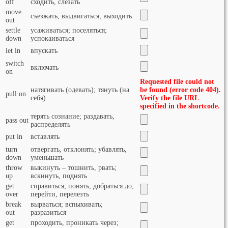
off
сходить, слезать
move
съезжать; выдвигаться, выходить
out
settle
усаживаться; поселяться;
down
успокаиваться
let in
впускать
switch
включать
on
Requested file could not
натягивать (одевать); тянуть (на
be found (error code 404).
pull on
себя)
Verify the file URL
specified in the shortcode.
терять сознание; раздавать,
pass out
распределять
put in
вставлять
turn
отвергать, отклонять; убавлять,
down
уменьшать
throw
выкинуть – тошнить, рвать;
up
вскинуть, поднять
get
справиться; понять; добраться до;
over
перейти, перелезть
break
вырваться; вспыхивать;
out
разразиться
get
проходить, проникать через;