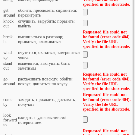
specified in the shortcode.
get
обойти, преодолеть; справиться;
around
перехитрить
knock
оглушить, вырубить; поразить;
out
выбить
Requested file could not
break
вмешиваться в разговор;
be found (error code 404).
in
врываться, вламываться
Verify the file URL
specified in the shortcode.
wind
очутиться, оказаться; завершиться
up
чем-л.
stand
выделяться, выступать, быть
out
заметным
Requested file could not
go
расхаживать повсюду; обойти
be found (error code 404).
around
вокруг; двигаться по кругу
Verify the file URL
specified in the shortcode.
Requested file could not
come
заходить, приходить; доставать,
be found (error code 404).
by
получать
Verify the file URL
specified in the shortcode.
look
ожидать с удовольствием/с
forward
нетерпением
to
Requested file could not