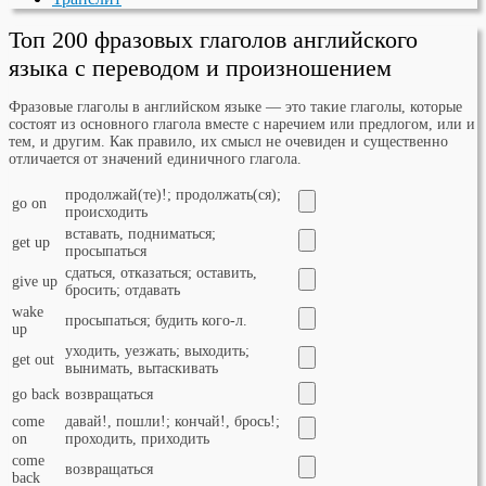
Топ 200 фразовых глаголов английского
языка с переводом и произношением
Фразовые глаголы в английском языке — это такие глаголы, которые
состоят из основного глагола вместе с наречием или предлогом, или и
тем, и другим. Как правило, их смысл не очевиден и существенно
отличается от значений единичного глагола.
продолжай(те)!; продолжать(ся);
go on
происходить
вставать, подниматься;
get up
просыпаться
сдаться, отказаться; оставить,
give up
бросить; отдавать
wake
просыпаться; будить кого-л.
up
уходить, уезжать; выходить;
get out
вынимать, вытаскивать
go back
возвращаться
come
давай!, пошли!; кончай!, брось!;
on
проходить, приходить
come
возвращаться
back