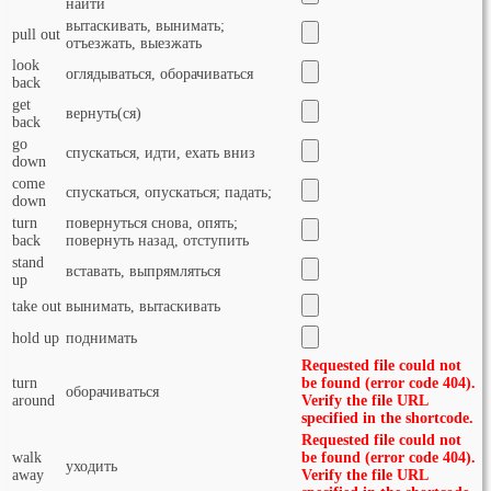
найти
вытаскивать, вынимать;
pull out
отъезжать, выезжать
look
оглядываться, оборачиваться
back
get
вернуть(ся)
back
go
спускаться, идти, ехать вниз
down
come
спускаться, опускаться; падать;
down
turn
повернуться снова, опять;
back
повернуть назад, отступить
stand
вставать, выпрямляться
up
take out
вынимать, вытаскивать
hold up
поднимать
Requested file could not
turn
be found (error code 404).
оборачиваться
around
Verify the file URL
specified in the shortcode.
Requested file could not
walk
be found (error code 404).
уходить
away
Verify the file URL