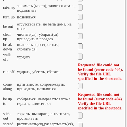
занимать (место); заняться чем-л.;
take up
подхватить
turn up
появляться
отсутствовать, не быть дома, на
be out
месте
clean
чистить(ся), убирать(ся),
up
приводить в порядок
break
полностью расстроиться;
down
сломать(ся)
walk
уходить
off
Requested file could not
be found (error code 404).
run off
удирать, убегать, сбегать
Verify the file URL
specified in the shortcode.
come
идти вместе, сопровождать;
along
приходить, появляться
Requested file could not
be up
собираться, намереваться что-л.
be found (error code 404).
to
сделать; зависеть от
Verify the file URL
specified in the shortcode.
stick
торчать, выпирать; вытягивать,
out
протягивать
spread
растягивать(ся),развертывать(ся),