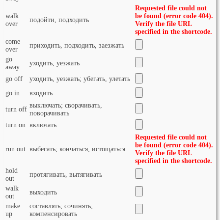
Requested file could not
walk
be found (error code 404).
подойти, подходить
over
Verify the file URL
specified in the shortcode.
come
приходить, подходить, заезжать
over
go
уходить, уезжать
away
go off
уходить, уезжать; убегать, улетать
go in
входить
выключать; сворачивать,
turn off
поворачивать
turn on
включать
Requested file could not
be found (error code 404).
run out
выбегать; кончаться, истощаться
Verify the file URL
specified in the shortcode.
hold
протягивать, вытягивать
out
walk
выходить
out
make
составлять; сочинять;
up
компенсировать