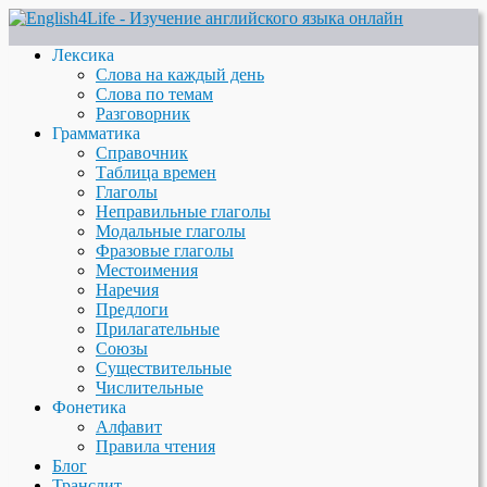
Лексика
Слова на каждый день
Слова по темам
Разговорник
Грамматика
Справочник
Таблица времен
Глаголы
Неправильные глаголы
Модальные глаголы
Фразовые глаголы
Местоимения
Наречия
Предлоги
Прилагательные
Союзы
Существительные
Числительные
Фонетика
Алфавит
Правила чтения
Блог
Транслит