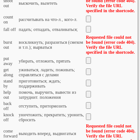
shoot
be found (error code 404).
выскочить, вылететь
out
Verify the file URL
specified in the shortcode.
count
рассчитывать на что-л., кого-л.
on
fall off
падать; отпадать, отваливаться;
Requested file could not
burst
воскликнуть; разразиться (смехом
be found (error code 404).
out
и т.п.); вырваться
Verify the file URL
specified in the shortcode.
put
убирать, отложить, прятать
away
get
уживаться, ладить; поживать;
along
справляться с делами
stand
приготовиться; ждать;
by
поддерживать
help
помочь, выручить, вывести из
out
затруднит. положения
back
отступить, притормозить
off
knock
уничтожить; прекратить; уронить,
off
сбросить
Requested file could not
come
be found (error code 404).
выходить вперед, выдвигаться
forward
Verify the file URL