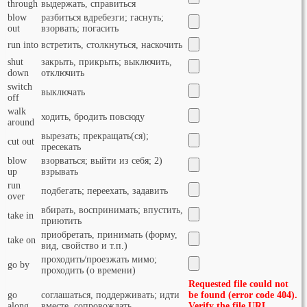
through
выдержать, справиться
blow
разбиться вдребезги; гаснуть;
out
взорвать; погасить
run into
встретить, столкнуться, наскочить
shut
закрыть, прикрыть; выключить,
down
отключить
switch
выключать
off
walk
ходить, бродить повсюду
around
вырезать; прекращать(ся);
cut out
пресекать
blow
взорваться; выйти из себя; 2)
up
взрывать
run
подбегать; переехать, задавить
over
вбирать, воспринимать; впустить,
take in
приютить
приобретать, принимать (форму,
take on
вид, свойство и т.п.)
проходить/проезжать мимо;
go by
проходить (о времени)
Requested file could not
go
соглашаться, поддерживать; идти
be found (error code 404).
along
вместе, сопровождать
Verify the file URL