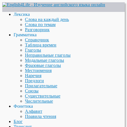
Лексика
Слова на каждый день
Слова по темам
Разговорник
Грамматика
Справочник
Таблица времен
Глаголы
Неправильные глаголы
Модальные глаголы
Фразовые глаголы
Местоимения
Наречия
Предлоги
Прилагательные
Союзы
Существительные
Числительные
Фонетика
Алфавит
Правила чтения
Блог
Транслит