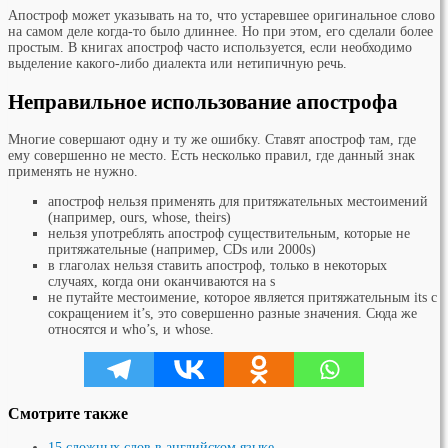
Апостроф может указывать на то, что устаревшее оригинальное слово
на самом деле когда-то было длиннее. Но при этом, его сделали более
простым. В книгах апостроф часто используется, если необходимо
выделение какого-либо диалекта или нетипичную речь.
Неправильное использование апострофа
Многие совершают одну и ту же ошибку. Ставят апостроф там, где
ему совершенно не место. Есть несколько правил, где данный знак
применять не нужно.
апостроф нельзя применять для притяжательных местоимений
(например, ours, whose, theirs)
нельзя употреблять апостроф существительным, которые не
притяжательные (например, CDs или 2000s)
в глаголах нельзя ставить апостроф, только в некоторых
случаях, когда они оканчиваются на s
не путайте местоимение, которое является притяжательным its с
сокращением it’s, это совершенно разные значения. Сюда же
относятся и who’s, и whose.
Смотрите также
15 сложных слов в английском языке