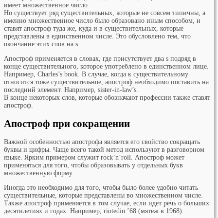
имеет множественное число.
Но существует ряд существительных, которые не совсем типичны, а
именно множественное число было образовано иным способом, и
ставят апостроф туда же, куда и в существительных, которые
представлены в единственном числе. Это обусловлено тем, что
окончание этих слов на s.
Апостроф применяется в словах, где присутствует два s подряд в
конце существительного, которое употреблено в единственном лице.
Например, Charles’s book. В случае, когда к существительному
относится тоже существительное, апостроф необходимо поставить на
последний элемент. Например, sister-in-law’s.
В конце некоторых слов, которые обозначают профессии также ставят
апостроф.
Апостроф при сокращении
Важной особенностью апострофа является его свойство сокращать
буквы и цифры. Чаще всего такой метод используют в разговорном
языке. Ярким примером служит rock’n’roll. Апостроф может
применяться для того, чтобы образовывать у отдельных букв
множественную форму.
Иногда это необходимо для того, чтобы было более удобно читать
существительные, которые представлены во множественном числе.
Также апостроф применяется в том случае, если идет речь о больших
десятилетиях и годах. Например, riotedin ’68 (мятеж в 1968).